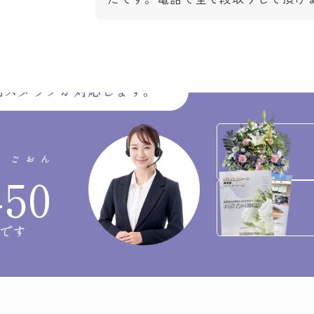
門スタッフが対応します。
ごおん
-
50
です