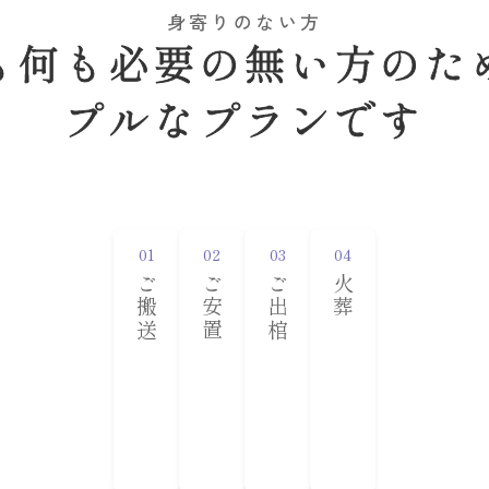
身寄りのない方
も何も必要の無い方のた
プルなプランです
ご搬送
ご安置
ご出棺
火葬